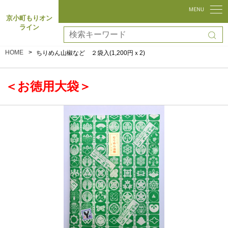
京小町もりオン
ライン
HOME
ちりめん山椒など ２袋入(1,200円ｘ2)
＜お徳用大袋＞