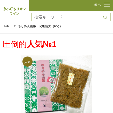
京小町もりオン
ライン
HOME
ちりめん山椒 化粧袋大（65g）
圧倒的
人気№1