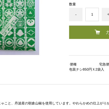
数量
-
便種
宅急
包装ナシ850円Ｘ2袋入
じゃこと、丹波産の朝倉山椒を使用しています。やわらかめの仕上がり