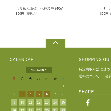
ちりめん山椒 化粧袋中 (40g)
小町し
850円
（税込み）
850円
CALENDAR
SHOPPING GU
特定商取引法に基づ
2026年08月
送料について
会
日
月
火
水
木
金
土
1
SHARE
2
3
4
5
6
7
8
9
10
11
12
13
14
15
16
17
18
19
20
21
22