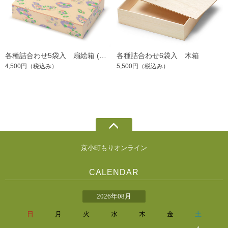
各種詰合わせ5袋入 扇絵箱 (仏事/杉折箱)
各種詰合わせ6袋入 木箱
4,500円
（税込み）
5,500円
（税込み）
京小町もりオンライン
CALENDAR
2026年08月
日
月
火
水
木
金
土