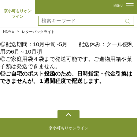
京小町もりオン
ライン
HOME
レターパックライト
◎配送期間：10月中旬~5月 配送休み：
クール便利
用の
6月～10月頃
◎ご家庭用袋４袋まで発送可能です。
ご進物用箱や菓
子類は発送できません。
◎ご
自宅のポスト投函のため、
日時指定・代金引換は
できませんが、１週間程度で配送します。
京小町もりオンライン